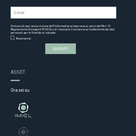
Dichiaro di aver preso visione dell'
Informativa privacy
resa ai sensi dell’Art. 13
Regolamento Europeo 679/2016, e di rilasciare il consenso al trattamento dei dati
personali per le finalità ivi indicate.
Acconsento
ASSET
Ora sei su