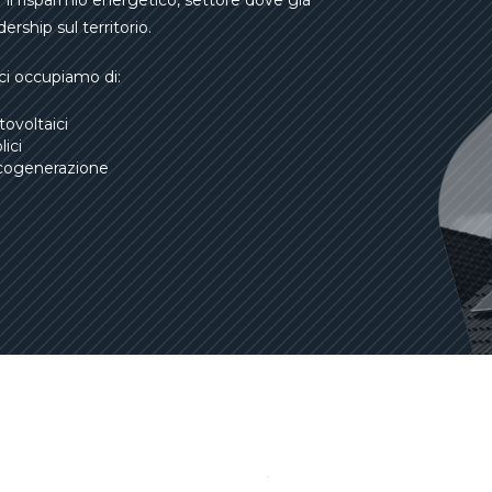
r il risparmio energetico, settore dove già
dership sul territorio.
 ci occupiamo di:
tovoltaici
lici
 cogenerazione