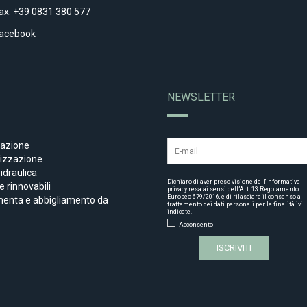
ax: +39 0831 380 577
acebook
NEWSLETTER
nazione
tizzazione
draulica
Dichiaro di aver preso visione dell'
Informativa
e rinnovabili
privacy
resa ai sensi dell’Art. 13 Regolamento
Europeo 679/2016, e di rilasciare il consenso al
menta e abbigliamento da
trattamento dei dati personali per le finalità ivi
indicate.
Acconsento