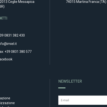
2013 Ceglie Messapica
74015 Martina Franca (TA)
BR)
ATTI
39 0831 382 430
nfo@imiel.it
ax: +39 0831 380 577
acebook
NEWSLETTER
nazione
tizzazione