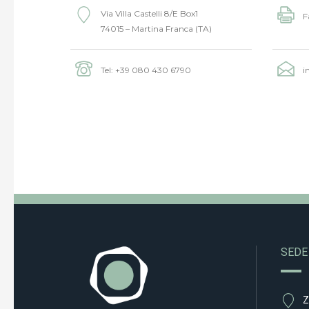
Via Villa Castelli 8/E Box1
F
74015 – Martina Franca (TA)
Tel:
+39 080 430 6790
i
SEDE
Z