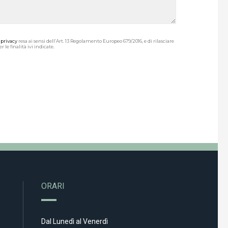
 privacy
resa ai sensi dell’Art. 13 Regolamento Europeo 679/2016, e di rilasciare
 le finalità ivi indicate.
ORARI
Dal Lunedì al Venerdì