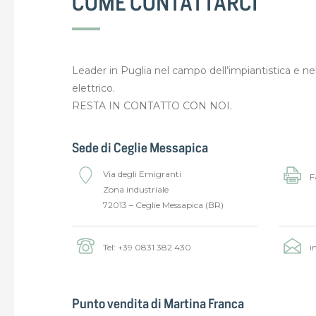
COME CONTATTARCI
Leader in Puglia nel campo dell’impiantistica e nel
elettrico.
RESTA IN CONTATTO CON NOI.
Sede di Ceglie Messapica
Via degli Emigranti
F
Zona industriale
72013 – Ceglie Messapica (BR)
Tel:
+39 0831 382 430
i
Punto vendita di Martina Franca