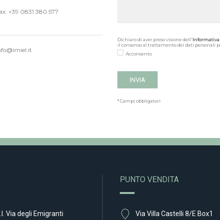
ax: +39 0831 380 577
Dichiaro di aver preso visione dell'
Informativa
il consenso al trattamento dei dati personali per
nfo@imiel.it
Acconsento
* Campi obbligatori
PUNTO VENDITA
.I. Via degli Emigranti
Via Villa Castelli 8/E Box1